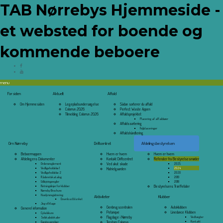
TAB Nørrebys Hjemmeside -
et websted for boende og
kommende beboere
menu
Forsiden
Aktuelt
Affald
Om Hjemmesiden
Legepladsundersøgelse
Sådan sorterer du affald
Colorrun 2026
Perfect Waste Appen
Tilmelding Colorrun 2026
Affaldsprojektet
Placering af affaldsøer
Affaldssortering
Fejlplaceringer
Affaldshåndtering
Om Nørreby
Driftcentret
Afdelingsbestyrelsen
Beboermappen
Hvem er hvem
Hvem er hvem
Afdelingens Dokumenter
Kontakt Driftcentret
Referater fra Bestyrelsesmøder
Ordensreglement
Ved akut skade
2025
Vedligeholdelse 1
2024
Matrielgaarden
Vedligeholdelse 2
2020
Råderetskatalog
2019
Udlejningsregler
2018
Retningslinjer for klubber
Bestyrelsens Træffetider
Nørreby Brochure
Husdyrsregistrering
Aktiviteter
Klubber
Download blanket
Jeg vil klage
Genbrugscentralen
Autoklubben
Generel information
Petanque
Linedance Klubben
Cykelskure
Flagdage i Nørreby
Vedtægter
Selskabslokaler
Kontakt
Gæsteværelser
Torstorp Colorrun