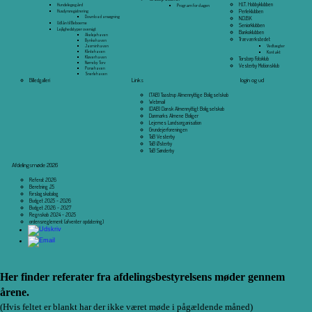
H.I.T. Hobbyklubben
Hundelegegård
Program for dagen
Husdyrsregistrering
Perleklubben
Download ansøgning
N.D.B.K
Udlån til Beboerne
Seniorklubben
Lejlighedstyper oversigt
Bankoklubben
Akelejehaven
Træværkstedet
Bynkehaven
Vedtægter
Jasminhaven
Klintehaven
Kontakt
Kløverhaven
Torstorp Fotoklub
Nørreby Torv
Vesterby Motionsklub
Porsehaven
Snerlehaven
Links
login og ud
Billedgalleri
(TAB) Taastrup Almennyttige Boligselskab
Webmail
(DAB) Dansk Almennyttigt Boligselskab
Danmarks Almene Boliger
Lejernes Landsorganisation
Grundejerforeningen
TaB Vesterby
TaB Østerby
TaB Sønderby
Afdelingsmøde 2026
Referat 2026
Beretning 25
Forslagskatalog
Budget 2025 - 2026
Budget 2026 - 2027
Regnskab 2024 - 2025
ordensreglement (afventer opdatering)
Her finder referater fra afdelingsbestyrelsens møder gennem
årene.
(Hvis feltet er blankt har der ikke været møde i pågældende måned)