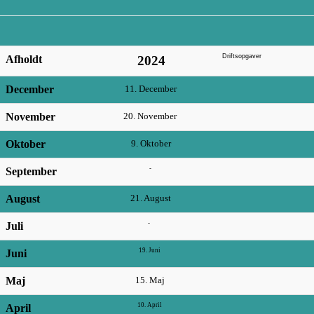
Driftsopgaver
Afholdt
2024
December
11. December
November
20. November
Oktober
9. Oktober
-
September
August
21. August
-
Juli
19. Juni
Juni
Maj
15. Maj
10. April
April